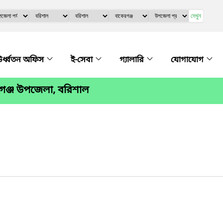
দেখুন
র্ধ্বতন অফিস
ই-সেবা
গ্যালারি
যোগাযোগ
গঞ্জ উপজেলা, বরিশাল