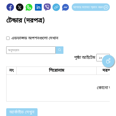
আপনার মতামত প্রদান করুন
টেন্ডার (দরপত্র)
এডভান্সড অপশনগুলো দেখান
পৃষ্ঠা আইটেম
নং
শিরোনাম
দরপত্র 
কোনো তথ্য
আর্কাইভ দেখুন